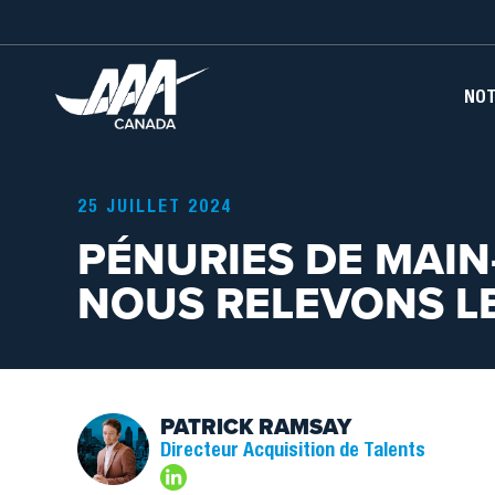
Aller
au
contenu
principal
NAVIG
NOT
PRINC
25 JUILLET 2024
PÉNURIES DE MAIN
NOUS RELEVONS LE
PATRICK RAMSAY
Image
Directeur Acquisition de Talents