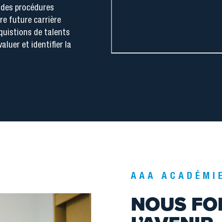
 des procédures
e future carrière
quistions de talents
luer et identifier la
AAA ACADÉM
NOUS FO