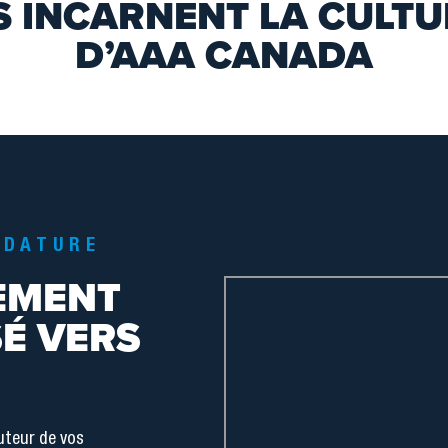
S INCARNENT LA CULT
D’AAA CANADA
IDATURE
EMENT
É VERS
uteur de vos